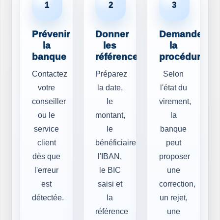
1
2
3
Prévenir
Donner
Demander
la
les
la
banque
références
procédure
Contactez
Préparez
Selon
votre
la date,
l'état du
conseiller
le
virement,
ou le
montant,
la
service
le
banque
client
bénéficiaire,
peut
dès que
l'IBAN,
proposer
l'erreur
le BIC
une
est
saisi et
correction,
détectée.
la
un rejet,
référence
une