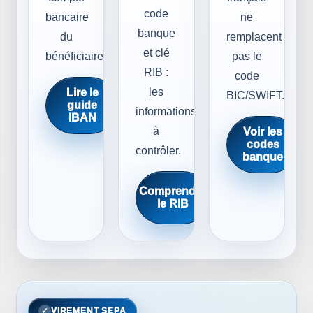
code
bancaire
ne
banque
du
remplacent
et clé
bénéficiaire.
pas le
RIB :
code
les
Lire le
BIC/SWIFT.
guide
informations
IBAN
à
Voir les
codes
contrôler.
banque
Comprendre
le RIB
VIREMENT SEPA