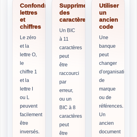
Confondre
Supprimer
Utiliser
lettres
des
un
et
caractères
ancien
chiffres
code
Un BIC
Le zéro
Une
à 11
et la
banque
caractères
lettre O,
peut
peut
le
changer
être
chiffre 1
d'organisation,
raccourci
et la
de
par
lettre I
marque
erreur,
ou L
ou de
ou un
peuvent
références.
BIC à 8
facilement
Un
caractères
être
ancien
peut
inversés.
document
être