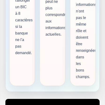
rallonger
peut ne
informations
un BIC
plus
n'ont
à 8
correspondre
pas le
caractères
aux
même
si la
informations
rôle et
banque
actuelles.
doivent
ne l'a
être
pas
renseignées
demandé.
dans
les
bons
champs.