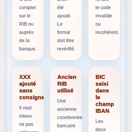
complet
été
le code
sur le
ajouté.
invalide
RIB ou
Le
ou
auprès
format
incohérent.
de la
doit être
banque.
revérifié.
XXX
Ancien
BIC
ajouté
RIB
saisi
sans
utilisé
dans
consigne
le
Une
champ
Il vaut
ancienne
IBAN
mieux
coordonnée
Les
ne pas
bancaire
deux