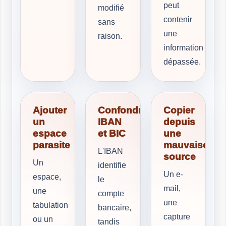
peut
modifié
contenir
sans
une
raison.
information
dépassée.
Ajouter
Confondre
Copier
un
IBAN
depuis
espace
et BIC
une
parasite
mauvaise
L'IBAN
source
Un
identifie
Un e-
espace,
le
mail,
une
compte
une
tabulation
bancaire,
capture
ou un
tandis