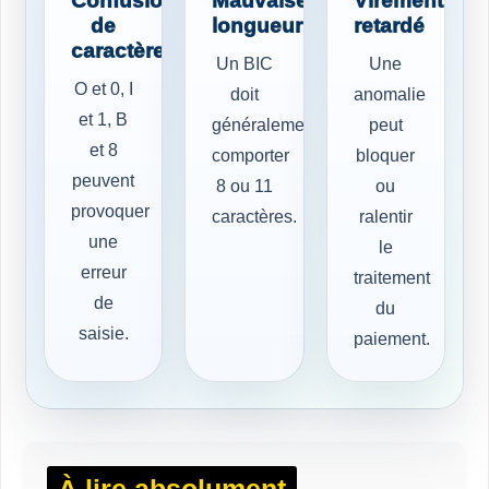
Confusion
Mauvaise
Virement
de
longueur
retardé
caractères
Un BIC
Une
O et 0, I
doit
anomalie
et 1, B
généralement
peut
et 8
comporter
bloquer
peuvent
8 ou 11
ou
provoquer
caractères.
ralentir
une
le
erreur
traitement
de
du
saisie.
paiement.
À lire absolument