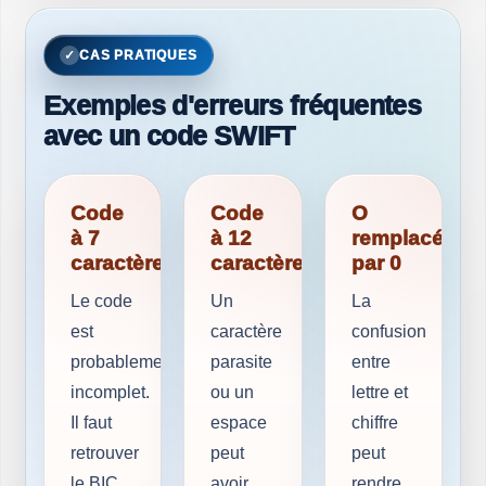
CAS PRATIQUES
Exemples d'erreurs fréquentes
avec un code SWIFT
Code
Code
O
à 7
à 12
remplacé
caractères
caractères
par 0
Le code
Un
La
est
caractère
confusion
probablement
parasite
entre
incomplet.
ou un
lettre et
Il faut
espace
chiffre
retrouver
peut
peut
le BIC
avoir
rendre