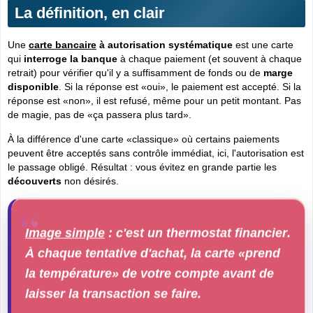
La définition, en clair
Une
carte bancaire
à autorisation systématique
est une carte
qui
interroge la banque
à chaque paiement (et souvent à chaque
retrait) pour vérifier qu'il y a suffisamment de fonds ou de
marge
disponible
. Si la réponse est «oui», le paiement est accepté. Si la
réponse est «non», il est refusé, même pour un petit montant. Pas
de magie, pas de «ça passera plus tard».
À la différence d'une carte «classique» où certains paiements
peuvent être acceptés
sans contrôle immédiat
, ici, l'autorisation est
le passage obligé. Résultat : vous évitez en grande partie les
découverts
non désirés.
Image simple
: c'est un
thermostat financier
.
À chaque tentative d'achat, la carte «prend
la température» de votre compte avant de
laisser la transaction se faire.