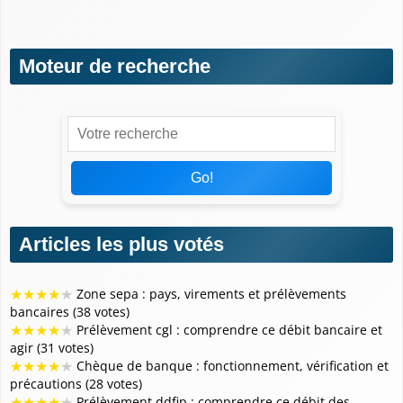
Qui m'a prélevé ?
Moteur de recherche
Go!
Articles les plus votés
★
★
★
★
★
Zone sepa : pays, virements et prélèvements
bancaires (38 votes)
★
★
★
★
★
Prélèvement cgl : comprendre ce débit bancaire et
agir (31 votes)
★
★
★
★
★
Chèque de banque : fonctionnement, vérification et
précautions (28 votes)
★
★
★
★
★
Prélèvement ddfip : comprendre ce débit des